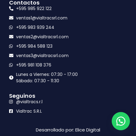
Contactos
+595 985 922 122
ventas1@vialtracsrl.com
+595 983 939 244
ventas2@vialtracsrl.com
+595 984 588 123
ventas3@vialtracsrl.com
+595 981 108 376
Lunes a Viernes: 07:30 - 17:00
Sábado: 07:30 - 11:30
Seguinos
@vialtracs.r.l
Vialtrac S.R.L
Desarrollado por: Elice Digital